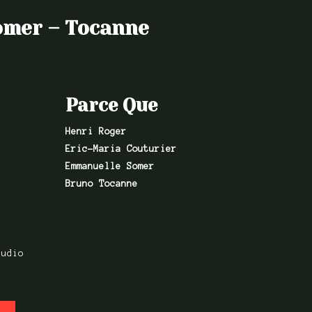
Somer – Tocanne
Parce Que
Henri Roger
Eric-Maria Couturier
Emmanuelle Somer
Bruno Tocanne
tudio
En avant,
Enregistré,
Enregistrement Live,
Mixé
gistré,