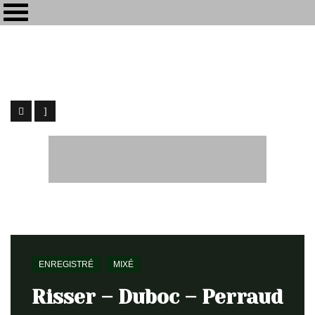
Maïkôl
[my-kol] - Ingénieur du Son / Webdesign
Home
Enregistré
Risser – Duboc – Perraud
ENREGISTRÉ
MIXÉ
Risser – Duboc – Perraud