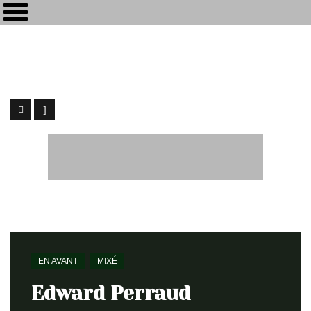
Maïkôl
[my-kol] - Ingénieur du Son / Webdesign
Home
En avant
Edward Perraud
EN AVANT
MIXÉ
Edward Perraud