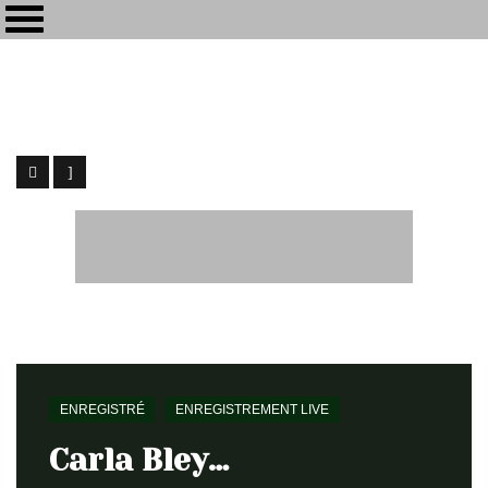
Maïkôl
[my-kol] - Ingénieur du Son / Webdesign
Home
Enregistré
Carla Bley…
ENREGISTRÉ
ENREGISTREMENT LIVE
Carla Bley…