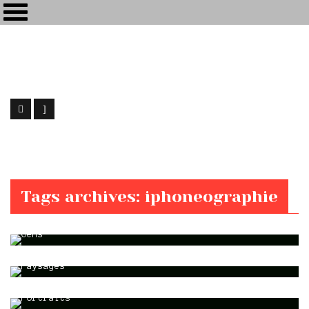
Maïkôl
[my-kol] - Ingénieur du Son / Webdesign
Home
Posts tagged "iphoneographie"
Gens
Tags archives: iphoneographie
Gens
Paysages
Paysages
Portraits @fr
Portraits